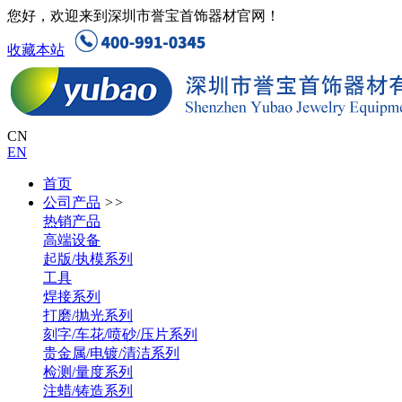
您好，欢迎来到深圳市誉宝首饰器材官网！
收藏本站
CN
EN
首页
公司产品
>>
热销产品
高端设备
起版/执模系列
工具
焊接系列
打磨/抛光系列
刻字/车花/喷砂/压片系列
贵金属/电镀/清洁系列
检测/量度系列
注蜡/铸造系列