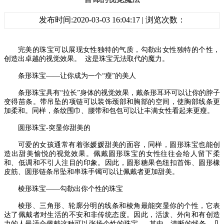
发布时间:2020-03-03 16:04:17 | 浏览次数：
完美的珠宝可以展现女性独特的气质，勾勒出女性独特的个性，
创造出卓越的视觉效果。
这是珠宝无法取代的魔力。
条形珠宝
——让你成为一个“瘦”的美人
条形珠宝具有
“拉长”身体的视觉效果，戴条形耳环可以让你的脖子
变得苗条。带吊坠的项链可以装饰颈部和胸部的空间，使胸部线条更
加柔和。同样，条纹围巾、腰带和包包可以让丰满女性看起来更瘦。
圆形珠宝
-
突显你甜美的
可爱的女孩通常有着张媛媛甜美的面容，同样，圆形珠宝也能创
造出甜美愉悦的视觉效果。佩戴圆形珠宝的女性往往会给人留下柔
和、低调和不引人注目的印象。因此，圆形糖果色纽扣首饰、圆形橡
皮筋、圆形链条吊坠和串珠手镯可以让佩戴者更加甜美。
棱形珠宝
——勾勒出你个性的珠宝
棱形、三角形、轮廓分明的线条和棱角最能突显你的个性，它表
达了佩戴者对生活的不安和非传统态度。因此，活泼、外向和有创造
力的人最适合佩戴这种可以张扬个性的珠宝。
其中，清晰的线条、几