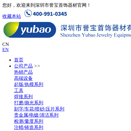
您好，欢迎来到深圳市誉宝首饰器材官网！
收藏本站
CN
EN
首页
公司产品
>>
热销产品
高端设备
起版/执模系列
工具
焊接系列
打磨/抛光系列
刻字/车花/喷砂/压片系列
贵金属/电镀/清洁系列
检测/量度系列
注蜡/铸造系列