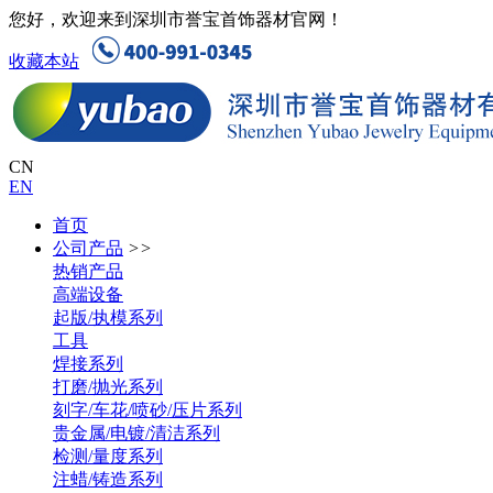
您好，欢迎来到深圳市誉宝首饰器材官网！
收藏本站
CN
EN
首页
公司产品
>>
热销产品
高端设备
起版/执模系列
工具
焊接系列
打磨/抛光系列
刻字/车花/喷砂/压片系列
贵金属/电镀/清洁系列
检测/量度系列
注蜡/铸造系列