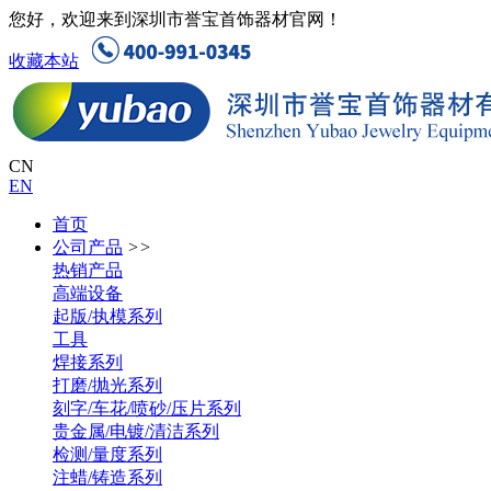
您好，欢迎来到深圳市誉宝首饰器材官网！
收藏本站
CN
EN
首页
公司产品
>>
热销产品
高端设备
起版/执模系列
工具
焊接系列
打磨/抛光系列
刻字/车花/喷砂/压片系列
贵金属/电镀/清洁系列
检测/量度系列
注蜡/铸造系列