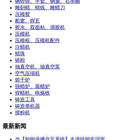
钢铃钳、手套、钢通、石墨圈
雕刻蜡、蜡线、雕蜡刀
压模胶
船窝、焊瓦
胶水、双面粘、滴胶机
压模机
压模框、压模机配件
注蜡机
蜡珠
铸粉
抽真空机、抽真空泵
空气压缩机
烘干炉
脱蜡炉、蒸蜡炉
焊蜡机、电烙铁
铸造工具
铸造类机器
搅粉机
最新新闻
当【智能录播交互系统】走进技能实训室