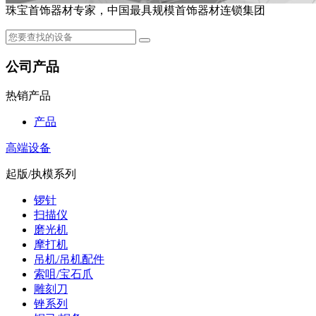
珠宝首饰器材专家，中国最具规模首饰器材连锁集团
公司产品
热销产品
产品
高端设备
起版/执模系列
锣针
扫描仪
磨光机
摩打机
吊机/吊机配件
索咀/宝石爪
雕刻刀
锉系列