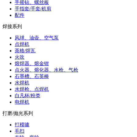
手摇钻、螺丝板
手指套/手套/机剪
配件
焊接系列
风球、油壶、空气泵
点焊机
茶格/焊瓦
火吹
熔焊器、熔金钳
点火器、熔化器、水枪、气枪
石墨槽、石英棒
水焊机
水焊枪、点焊机
白凡杯/粉类
电焊机
打磨/抛光系列
打模辘
毛扫