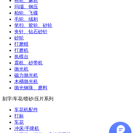
布轮、麻轮
玛瑙、钢压
柏轮、飞碟
毛轮、绒枳
笔扫、胶轮、砂轮
夹针、钻石砂针
砂轮
打磨蜡
打磨机
执模台
震机、砂带机
抛光机
磁力抛光机
木桶抛光机
抛光钢珠、磨料
刻字/车花/喷砂/压片系列
车花机配件
打标
车花
冲床/手啤机