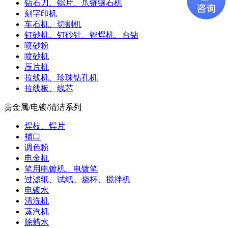
钻石刀、锯片、爪链镶石机
刻字印机
车石机、切割机
钉砂机、钉砂针、锉焊机、台钻
喷砂粉
喷砂机
压片机
拉线机、珍珠钻孔机
拉线板、线芯
贵金属/电镀/清洁系列
焊枝、焊片
補口
调色粉
电金机
笔用电镀机、电镀笔
过滤纸、试纸、烧杯、搅拌机
电镀水
清洗机
蒸汽机
除蜡水