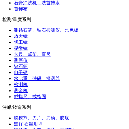
石膏冲洗机、洗首饰水
首饰布
检测/量度系列
测钻石笔、钻石检测仪、比色板
放大镜
切工镜
显微镜
卡尺、卓架、直尺
测厚仪
钻石筛
电子磅
水比重、砝码、探测器
检测机
测金机
戒指尺、戒指圈
注蜡/铸造系列
脱模剂、刀片、刀柄、胶底
窝仔 石墨坩埚