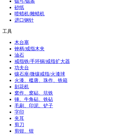
锯弓/锯条
砂纸
喷蜡机/雕蜡机
进口钢针
工具
木台塞
锉柄/戒指木夹
油石
戒指铁/手环铜/戒指扩大器
功夫台
镶石座/微镶戒指/火漆球
火漆、槛唐、珠作、铁箱
刻花机
窝作、窝砧、坑铁
锤、牛角砧、铁砧
毛刷、印泥、铲子
字印
夹耳
剪刀
剪钳、钳