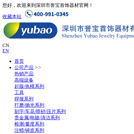
您好，欢迎来到深圳市誉宝首饰器材官网！
收藏本站
CN
EN
首页
公司产品
>>
热销产品
高端设备
起版/执模系列
工具
焊接系列
打磨/抛光系列
刻字/车花/喷砂/压片系列
贵金属/电镀/清洁系列
检测/量度系列
注蜡/铸造系列