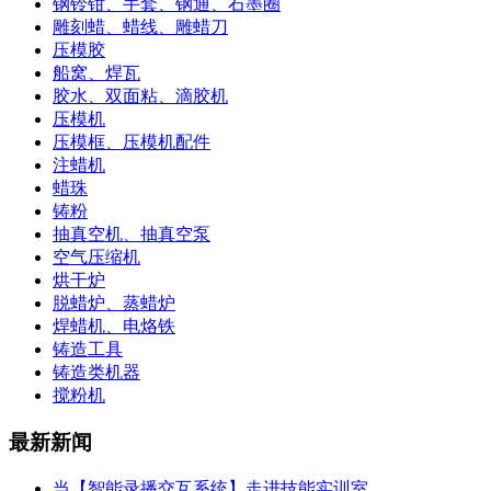
钢铃钳、手套、钢通、石墨圈
雕刻蜡、蜡线、雕蜡刀
压模胶
船窝、焊瓦
胶水、双面粘、滴胶机
压模机
压模框、压模机配件
注蜡机
蜡珠
铸粉
抽真空机、抽真空泵
空气压缩机
烘干炉
脱蜡炉、蒸蜡炉
焊蜡机、电烙铁
铸造工具
铸造类机器
搅粉机
最新新闻
当【智能录播交互系统】走进技能实训室