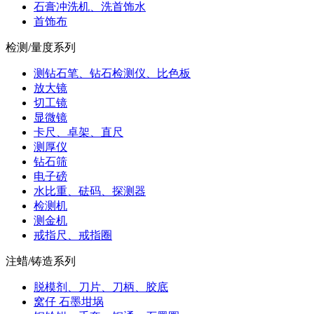
石膏冲洗机、洗首饰水
首饰布
检测/量度系列
测钻石笔、钻石检测仪、比色板
放大镜
切工镜
显微镜
卡尺、卓架、直尺
测厚仪
钻石筛
电子磅
水比重、砝码、探测器
检测机
测金机
戒指尺、戒指圈
注蜡/铸造系列
脱模剂、刀片、刀柄、胶底
窝仔 石墨坩埚