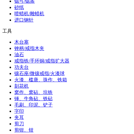
锯弓/锯条
砂纸
喷蜡机/雕蜡机
进口钢针
工具
木台塞
锉柄/戒指木夹
油石
戒指铁/手环铜/戒指扩大器
功夫台
镶石座/微镶戒指/火漆球
火漆、槛唐、珠作、铁箱
刻花机
窝作、窝砧、坑铁
锤、牛角砧、铁砧
毛刷、印泥、铲子
字印
夹耳
剪刀
剪钳、钳