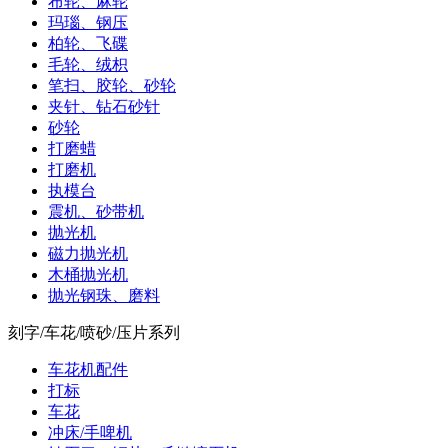
布轮、麻轮
玛瑙、钢压
柏轮、飞碟
毛轮、绒枳
笔扫、胶轮、砂轮
夹针、钻石砂针
砂轮
打磨蜡
打磨机
执模台
震机、砂带机
抛光机
磁力抛光机
木桶抛光机
抛光钢珠、磨料
刻字/车花/喷砂/压片系列
车花机配件
打标
车花
冲床/手啤机