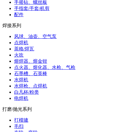
手摇钻、螺丝板
手指套/手套/机剪
配件
焊接系列
风球、油壶、空气泵
点焊机
茶格/焊瓦
火吹
熔焊器、熔金钳
点火器、熔化器、水枪、气枪
石墨槽、石英棒
水焊机
水焊枪、点焊机
白凡杯/粉类
电焊机
打磨/抛光系列
打模辘
毛扫