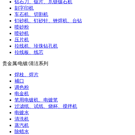
钻石刀、锯片、爪链镶石机
刻字印机
车石机、切割机
钉砂机、钉砂针、锉焊机、台钻
喷砂粉
喷砂机
压片机
拉线机、珍珠钻孔机
拉线板、线芯
贵金属/电镀/清洁系列
焊枝、焊片
補口
调色粉
电金机
笔用电镀机、电镀笔
过滤纸、试纸、烧杯、搅拌机
电镀水
清洗机
蒸汽机
除蜡水