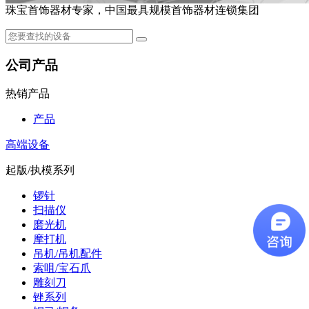
珠宝首饰器材专家，中国最具规模首饰器材连锁集团
公司产品
热销产品
产品
高端设备
起版/执模系列
锣针
扫描仪
磨光机
摩打机
吊机/吊机配件
索咀/宝石爪
雕刻刀
锉系列