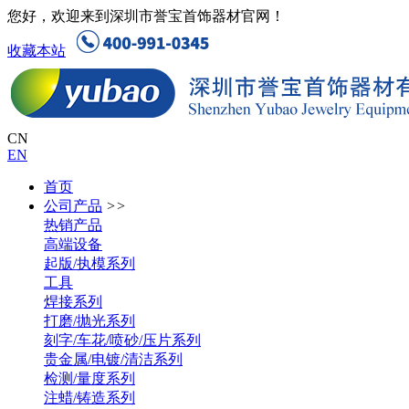
您好，欢迎来到深圳市誉宝首饰器材官网！
收藏本站
CN
EN
首页
公司产品
>>
热销产品
高端设备
起版/执模系列
工具
焊接系列
打磨/抛光系列
刻字/车花/喷砂/压片系列
贵金属/电镀/清洁系列
检测/量度系列
注蜡/铸造系列