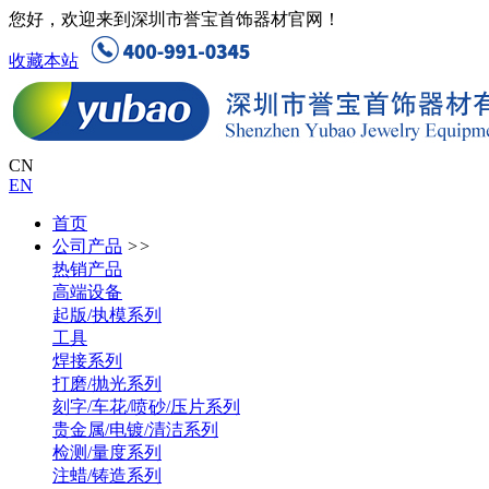
您好，欢迎来到深圳市誉宝首饰器材官网！
收藏本站
CN
EN
首页
公司产品
>>
热销产品
高端设备
起版/执模系列
工具
焊接系列
打磨/抛光系列
刻字/车花/喷砂/压片系列
贵金属/电镀/清洁系列
检测/量度系列
注蜡/铸造系列