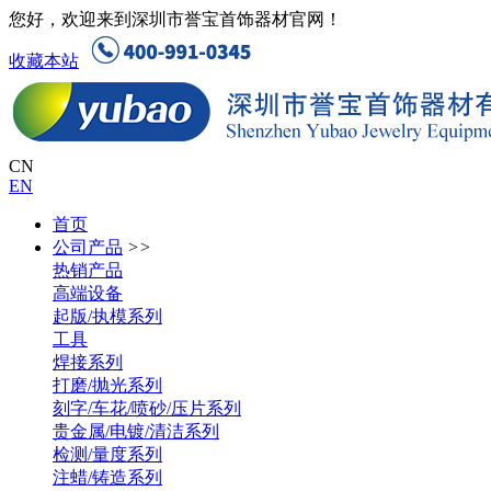
您好，欢迎来到深圳市誉宝首饰器材官网！
收藏本站
CN
EN
首页
公司产品
>>
热销产品
高端设备
起版/执模系列
工具
焊接系列
打磨/抛光系列
刻字/车花/喷砂/压片系列
贵金属/电镀/清洁系列
检测/量度系列
注蜡/铸造系列