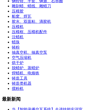
钢铃钳、手套、钢通、石墨圈
雕刻蜡、蜡线、雕蜡刀
压模胶
船窝、焊瓦
胶水、双面粘、滴胶机
压模机
压模框、压模机配件
注蜡机
蜡珠
铸粉
抽真空机、抽真空泵
空气压缩机
烘干炉
脱蜡炉、蒸蜡炉
焊蜡机、电烙铁
铸造工具
铸造类机器
搅粉机
最新新闻
当【智能录播交互系统】走进技能实训室