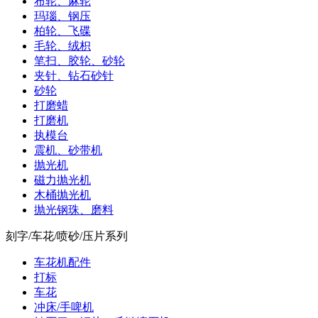
布轮、麻轮
玛瑙、钢压
柏轮、飞碟
毛轮、绒枳
笔扫、胶轮、砂轮
夹针、钻石砂针
砂轮
打磨蜡
打磨机
执模台
震机、砂带机
抛光机
磁力抛光机
木桶抛光机
抛光钢珠、磨料
刻字/车花/喷砂/压片系列
车花机配件
打标
车花
冲床/手啤机