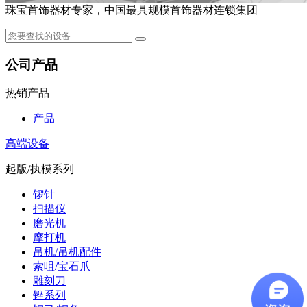
珠宝首饰器材专家，中国最具规模首饰器材连锁集团
公司产品
热销产品
产品
高端设备
起版/执模系列
锣针
扫描仪
磨光机
摩打机
吊机/吊机配件
索咀/宝石爪
雕刻刀
锉系列