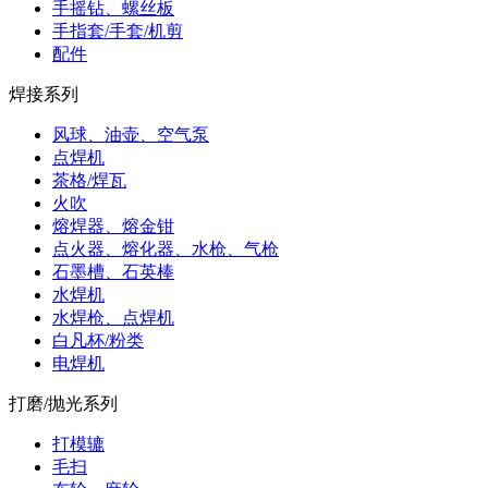
手摇钻、螺丝板
手指套/手套/机剪
配件
焊接系列
风球、油壶、空气泵
点焊机
茶格/焊瓦
火吹
熔焊器、熔金钳
点火器、熔化器、水枪、气枪
石墨槽、石英棒
水焊机
水焊枪、点焊机
白凡杯/粉类
电焊机
打磨/抛光系列
打模辘
毛扫