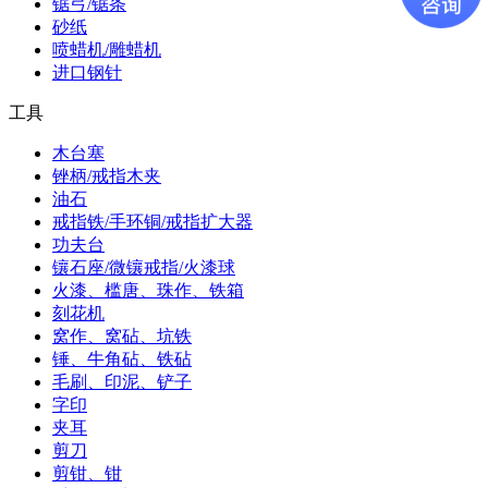
锯弓/锯条
砂纸
喷蜡机/雕蜡机
进口钢针
工具
木台塞
锉柄/戒指木夹
油石
戒指铁/手环铜/戒指扩大器
功夫台
镶石座/微镶戒指/火漆球
火漆、槛唐、珠作、铁箱
刻花机
窝作、窝砧、坑铁
锤、牛角砧、铁砧
毛刷、印泥、铲子
字印
夹耳
剪刀
剪钳、钳