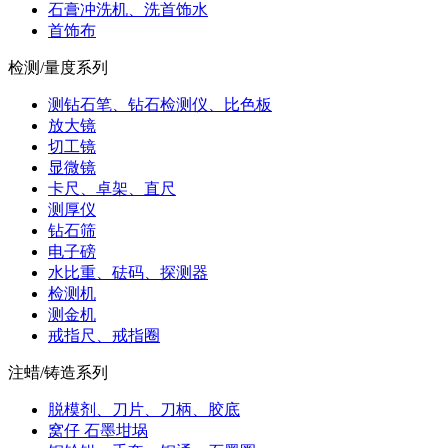
石膏冲洗机、洗首饰水
首饰布
检测/量度系列
测钻石笔、钻石检测仪、比色板
放大镜
切工镜
显微镜
卡尺、卓架、直尺
测厚仪
钻石筛
电子磅
水比重、砝码、探测器
检测机
测金机
戒指尺、戒指圈
注蜡/铸造系列
脱模剂、刀片、刀柄、胶底
窝仔 石墨坩埚