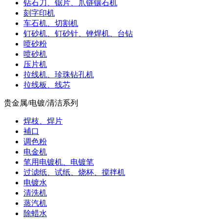
钻石刀、锯片、爪链镶石机
刻字印机
车石机、切割机
钉砂机、钉砂针、锉焊机、台钻
喷砂粉
喷砂机
压片机
拉线机、珍珠钻孔机
拉线板、线芯
贵金属/电镀/清洁系列
焊枝、焊片
補口
调色粉
电金机
笔用电镀机、电镀笔
过滤纸、试纸、烧杯、搅拌机
电镀水
清洗机
蒸汽机
除蜡水