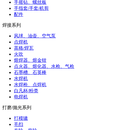
手摇钻、螺丝板
手指套/手套/机剪
配件
焊接系列
风球、油壶、空气泵
点焊机
茶格/焊瓦
火吹
熔焊器、熔金钳
点火器、熔化器、水枪、气枪
石墨槽、石英棒
水焊机
水焊枪、点焊机
白凡杯/粉类
电焊机
打磨/抛光系列
打模辘
毛扫