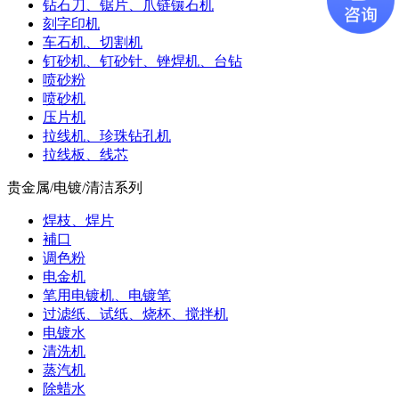
钻石刀、锯片、爪链镶石机
刻字印机
车石机、切割机
钉砂机、钉砂针、锉焊机、台钻
喷砂粉
喷砂机
压片机
拉线机、珍珠钻孔机
拉线板、线芯
贵金属/电镀/清洁系列
焊枝、焊片
補口
调色粉
电金机
笔用电镀机、电镀笔
过滤纸、试纸、烧杯、搅拌机
电镀水
清洗机
蒸汽机
除蜡水