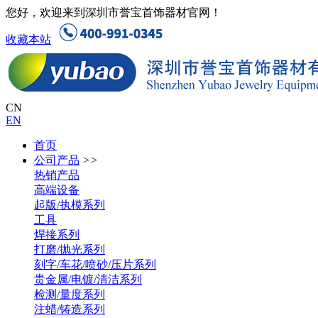
您好，欢迎来到深圳市誉宝首饰器材官网！
收藏本站
CN
EN
首页
公司产品
>>
热销产品
高端设备
起版/执模系列
工具
焊接系列
打磨/抛光系列
刻字/车花/喷砂/压片系列
贵金属/电镀/清洁系列
检测/量度系列
注蜡/铸造系列