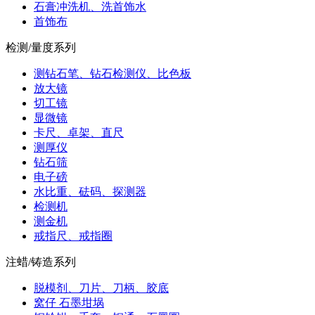
石膏冲洗机、洗首饰水
首饰布
检测/量度系列
测钻石笔、钻石检测仪、比色板
放大镜
切工镜
显微镜
卡尺、卓架、直尺
测厚仪
钻石筛
电子磅
水比重、砝码、探测器
检测机
测金机
戒指尺、戒指圈
注蜡/铸造系列
脱模剂、刀片、刀柄、胶底
窝仔 石墨坩埚