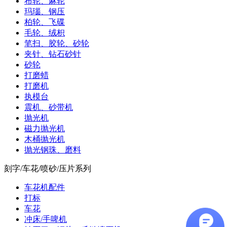
布轮、麻轮
玛瑙、钢压
柏轮、飞碟
毛轮、绒枳
笔扫、胶轮、砂轮
夹针、钻石砂针
砂轮
打磨蜡
打磨机
执模台
震机、砂带机
抛光机
磁力抛光机
木桶抛光机
抛光钢珠、磨料
刻字/车花/喷砂/压片系列
车花机配件
打标
车花
冲床/手啤机