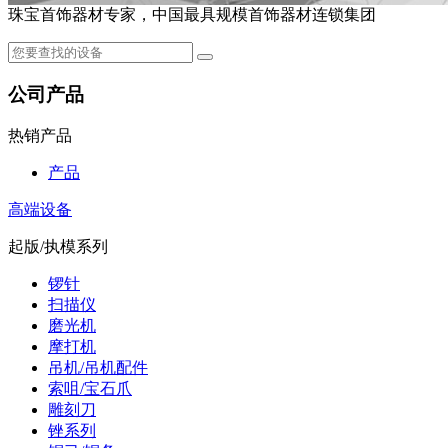
珠宝首饰器材专家，中国最具规模首饰器材连锁集团
公司产品
热销产品
产品
高端设备
起版/执模系列
锣针
扫描仪
磨光机
摩打机
吊机/吊机配件
索咀/宝石爪
雕刻刀
锉系列