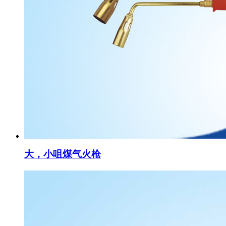
大，小咀煤气火枪