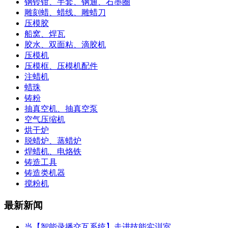
钢铃钳、手套、钢通、石墨圈
雕刻蜡、蜡线、雕蜡刀
压模胶
船窝、焊瓦
胶水、双面粘、滴胶机
压模机
压模框、压模机配件
注蜡机
蜡珠
铸粉
抽真空机、抽真空泵
空气压缩机
烘干炉
脱蜡炉、蒸蜡炉
焊蜡机、电烙铁
铸造工具
铸造类机器
搅粉机
最新新闻
当【智能录播交互系统】走进技能实训室