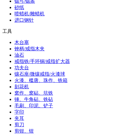
锯弓/锯条
砂纸
喷蜡机/雕蜡机
进口钢针
工具
木台塞
锉柄/戒指木夹
油石
戒指铁/手环铜/戒指扩大器
功夫台
镶石座/微镶戒指/火漆球
火漆、槛唐、珠作、铁箱
刻花机
窝作、窝砧、坑铁
锤、牛角砧、铁砧
毛刷、印泥、铲子
字印
夹耳
剪刀
剪钳、钳