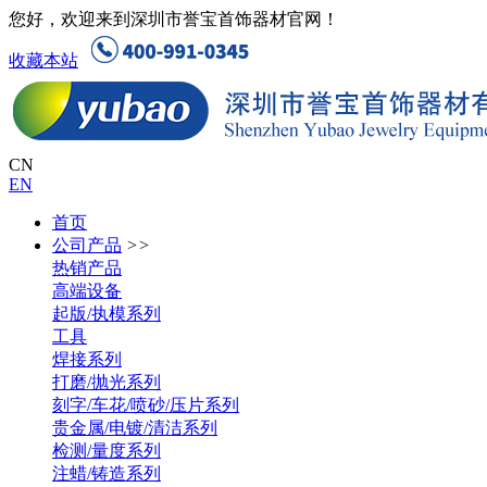
您好，欢迎来到深圳市誉宝首饰器材官网！
收藏本站
CN
EN
首页
公司产品
>>
热销产品
高端设备
起版/执模系列
工具
焊接系列
打磨/抛光系列
刻字/车花/喷砂/压片系列
贵金属/电镀/清洁系列
检测/量度系列
注蜡/铸造系列