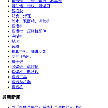
钢铃钳、手套、钢通、石墨圈
雕刻蜡、蜡线、雕蜡刀
压模胶
船窝、焊瓦
胶水、双面粘、滴胶机
压模机
压模框、压模机配件
注蜡机
蜡珠
铸粉
抽真空机、抽真空泵
空气压缩机
烘干炉
脱蜡炉、蒸蜡炉
焊蜡机、电烙铁
铸造工具
铸造类机器
搅粉机
最新新闻
当【智能录播交互系统】走进技能实训室