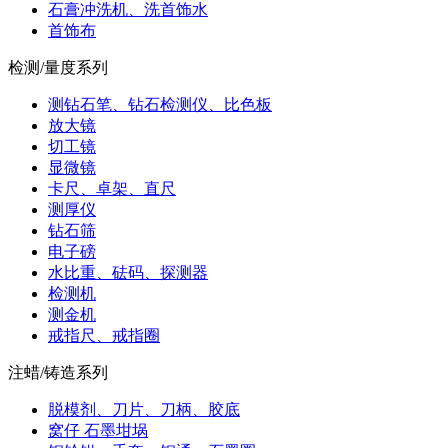
石膏冲洗机、洗首饰水
首饰布
检测/量度系列
测钻石笔、钻石检测仪、比色板
放大镜
切工镜
显微镜
卡尺、卓架、直尺
测厚仪
钻石筛
电子磅
水比重、砝码、探测器
检测机
测金机
戒指尺、戒指圈
注蜡/铸造系列
脱模剂、刀片、刀柄、胶底
窝仔 石墨坩埚