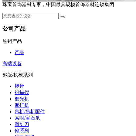
珠宝首饰器材专家，中国最具规模首饰器材连锁集团
公司产品
热销产品
产品
高端设备
起版/执模系列
锣针
扫描仪
磨光机
摩打机
吊机/吊机配件
索咀/宝石爪
雕刻刀
锉系列