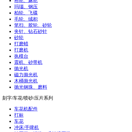
布轮、麻轮
玛瑙、钢压
柏轮、飞碟
毛轮、绒枳
笔扫、胶轮、砂轮
夹针、钻石砂针
砂轮
打磨蜡
打磨机
执模台
震机、砂带机
抛光机
磁力抛光机
木桶抛光机
抛光钢珠、磨料
刻字/车花/喷砂/压片系列
车花机配件
打标
车花
冲床/手啤机