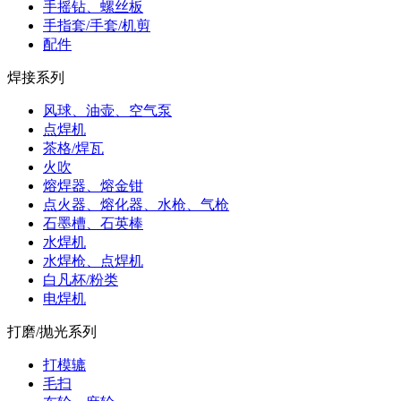
手摇钻、螺丝板
手指套/手套/机剪
配件
焊接系列
风球、油壶、空气泵
点焊机
茶格/焊瓦
火吹
熔焊器、熔金钳
点火器、熔化器、水枪、气枪
石墨槽、石英棒
水焊机
水焊枪、点焊机
白凡杯/粉类
电焊机
打磨/抛光系列
打模辘
毛扫