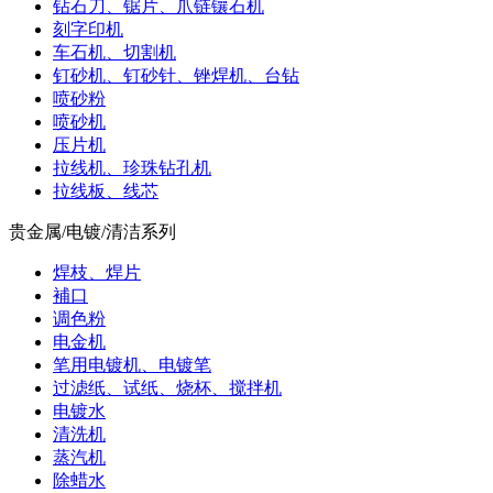
钻石刀、锯片、爪链镶石机
刻字印机
车石机、切割机
钉砂机、钉砂针、锉焊机、台钻
喷砂粉
喷砂机
压片机
拉线机、珍珠钻孔机
拉线板、线芯
贵金属/电镀/清洁系列
焊枝、焊片
補口
调色粉
电金机
笔用电镀机、电镀笔
过滤纸、试纸、烧杯、搅拌机
电镀水
清洗机
蒸汽机
除蜡水