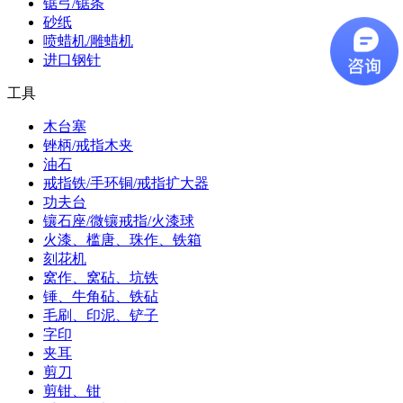
锯弓/锯条
砂纸
喷蜡机/雕蜡机
进口钢针
工具
木台塞
锉柄/戒指木夹
油石
戒指铁/手环铜/戒指扩大器
功夫台
镶石座/微镶戒指/火漆球
火漆、槛唐、珠作、铁箱
刻花机
窝作、窝砧、坑铁
锤、牛角砧、铁砧
毛刷、印泥、铲子
字印
夹耳
剪刀
剪钳、钳